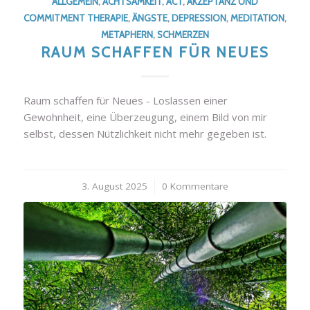
ALLGEMEIN
,
ACHTSAMKEIT
,
ACT
,
AKZEPTANZ UND
COMMITMENT THERAPIE
,
ÄNGSTE
,
DEPRESSION
,
MEDITATION
,
METAPHERN
,
SCHMERZEN
RAUM SCHAFFEN FÜR NEUES
Raum schaffen für Neues - Loslassen einer
Gewohnheit, eine Überzeugung, einem Bild von mir
selbst, dessen Nützlichkeit nicht mehr gegeben ist.
3. August 2025
/
0 Kommentare