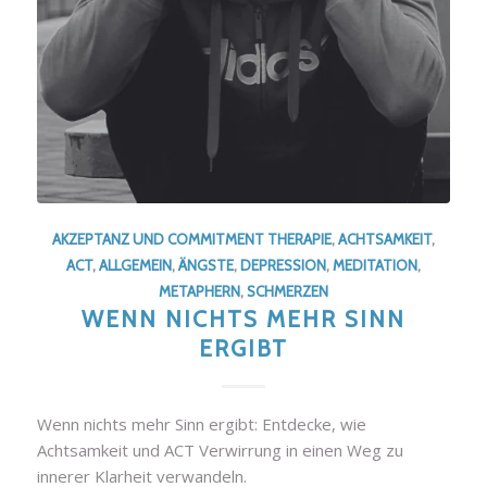
AKZEPTANZ UND COMMITMENT THERAPIE
,
ACHTSAMKEIT
,
ACT
,
ALLGEMEIN
,
ÄNGSTE
,
DEPRESSION
,
MEDITATION
,
METAPHERN
,
SCHMERZEN
WENN NICHTS MEHR SINN
ERGIBT
Wenn nichts mehr Sinn ergibt: Entdecke, wie
Achtsamkeit und ACT Verwirrung in einen Weg zu
innerer Klarheit verwandeln.