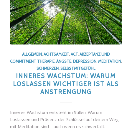
ALLGEMEIN
,
ACHTSAMKEIT
,
ACT
,
AKZEPTANZ UND
COMMITMENT THERAPIE
,
ÄNGSTE
,
DEPRESSION
,
MEDITATION
,
SCHMERZEN
,
SELBSTMITGEFÜHL
INNERES WACHSTUM: WARUM
LOSLASSEN WICHTIGER IST ALS
ANSTRENGUNG
Inneres Wachstum entsteht im Stillen. Warum
Loslassen und Präsenz der Schlüssel auf deinem Weg
mit Meditation sind – auch wenn es schwerfällt.