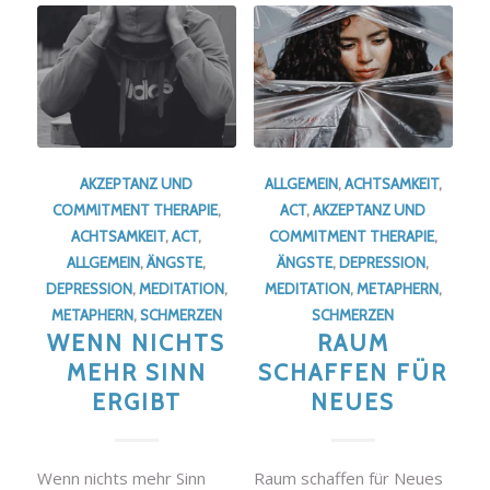
AKZEPTANZ UND
ALLGEMEIN
,
ACHTSAMKEIT
,
COMMITMENT THERAPIE
,
ACT
,
AKZEPTANZ UND
ACHTSAMKEIT
,
ACT
,
COMMITMENT THERAPIE
,
ALLGEMEIN
,
ÄNGSTE
,
ÄNGSTE
,
DEPRESSION
,
DEPRESSION
,
MEDITATION
,
MEDITATION
,
METAPHERN
,
METAPHERN
,
SCHMERZEN
SCHMERZEN
WENN NICHTS
RAUM
MEHR SINN
SCHAFFEN FÜR
ERGIBT
NEUES
Wenn nichts mehr Sinn
Raum schaffen für Neues