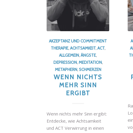
AKZEPTANZ UND COMMITMENT
A
THERAPIE
,
ACHTSAMKEIT
,
ACT
,
A
ALLGEMEIN
,
ÄNGSTE
,
T
DEPRESSION
,
MEDITATION
,
METAPHERN
,
SCHMERZEN
WENN NICHTS
MEHR SINN
ERGIBT
Ra
Lo
Wenn nichts mehr Sinn ergibt:
ei
Entdecke, wie Achtsamkeit
vo
und ACT Verwirrung in einen