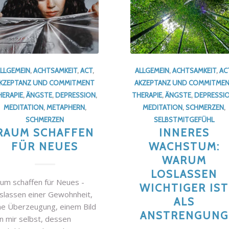
LLGEMEIN
,
ACHTSAMKEIT
,
ACT
,
ALLGEMEIN
,
ACHTSAMKEIT
,
AC
KZEPTANZ UND COMMITMENT
AKZEPTANZ UND COMMITME
HERAPIE
,
ÄNGSTE
,
DEPRESSION
,
THERAPIE
,
ÄNGSTE
,
DEPRESSI
MEDITATION
,
METAPHERN
,
MEDITATION
,
SCHMERZEN
,
SCHMERZEN
SELBSTMITGEFÜHL
RAUM SCHAFFEN
INNERES
FÜR NEUES
WACHSTUM:
WARUM
LOSLASSEN
um schaffen für Neues -
WICHTIGER IST
slassen einer Gewohnheit,
ALS
ne Überzeugung, einem Bild
ANSTRENGUNG
n mir selbst, dessen